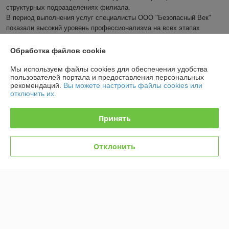
структурных подразделениях филиала.

В период выполнения услуг специалисты ООО "Безопасный Век" 
показали высокий уровень профессионализма на всех этапах 
реализации договорных обязательств. Услуги были выполнены 
оперативно, в кратчайшие сроки, и в полном объеме.
Обработка файлов cookie
Показать все отзывы
Мы используем файлы cookies для обеспечения удобства
пользователей портала и предоставления персональных
рекомендаций.
Вы можете настроить файлы cookies или
отключить их.
О нас
Принять
Контакты
Отклонить
Доставка и оплата
График работы
Полная версия сайта
Политика обработки cookies