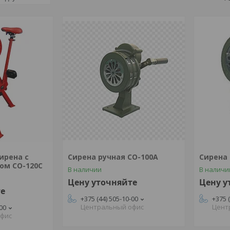
ирена с
Сирена ручная СО-100А
Сирена 
ом СО-120С
В наличии
В наличи
Цену уточняйте
Цену у
те
+375 (44) 505-10-00
+375 
Центральный офис
Цент
-00
офис