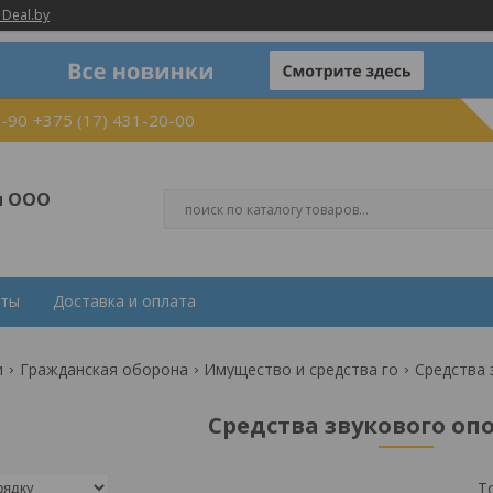
 Deal.by
0-90
+375 (17) 431-20-00
и ООО
кты
Доставка и оплата
и
Гражданская оборона
Имущество и средства го
Средства 
Средства звукового о