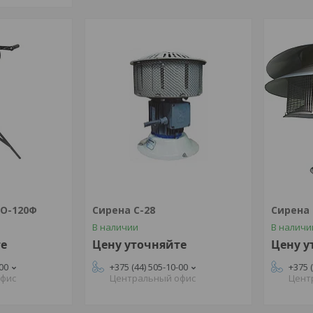
СО-120Ф
Сирена С-28
Сирена 
В наличии
В наличи
те
Цену уточняйте
Цену у
-00
+375 (44) 505-10-00
+375 
офис
Центральный офис
Цент