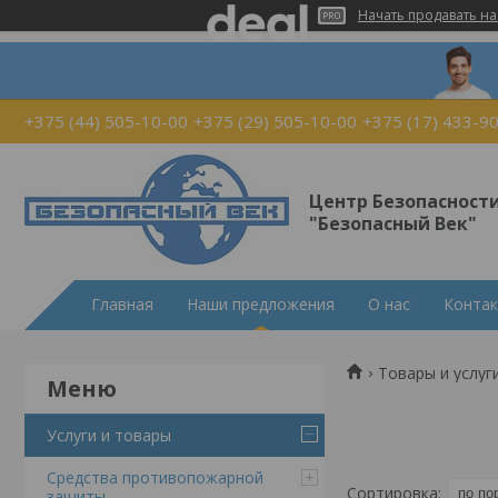
Начать продавать на
+375 (44) 505-10-00
+375 (29) 505-10-00
+375 (17) 433-9
Центр Безопасност
"Безопасный Век"
Главная
Наши предложения
О нас
Конта
Товары и услуг
Услуги и товары
Средства противопожарной
защиты