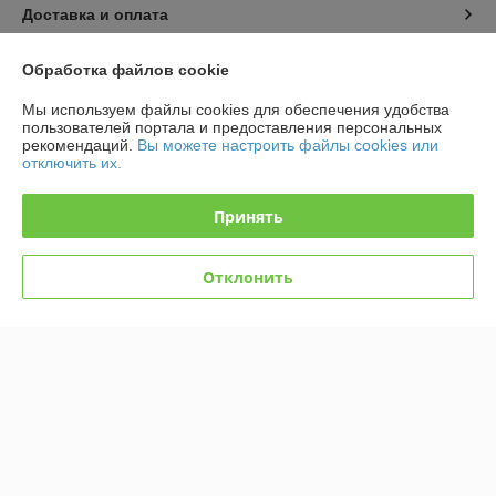
Доставка и оплата
График работы
Обработка файлов cookie
Мы используем файлы cookies для обеспечения удобства
Полная версия сайта
пользователей портала и предоставления персональных
рекомендаций.
Вы можете настроить файлы cookies или
отключить их.
Политика обработки cookies
Принять
Сайт создан на платформе Deal.by
Отклонить
Информация для покупателя
Юридическое лицо:
ООО "Безопасный Век"
Беларусь, 223707, Минская область, Солигорский район, г. Солигорск,
ул. Константина Заслонова, д. 58
Регистрационный номер ЕГР: 691988662