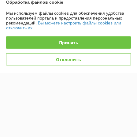
реализации договорных обязательств. Услуги были выполнены 
Обработка файлов cookie
оперативно, в кратчайшие сроки, и в полном объеме.
Мы используем файлы cookies для обеспечения удобства
пользователей портала и предоставления персональных
Показать все отзывы
рекомендаций.
Вы можете настроить файлы cookies или
отключить их.
О нас
Принять
Контакты
Отклонить
Доставка и оплата
График работы
Полная версия сайта
Политика обработки cookies
Сайт создан на платформе Deal.by