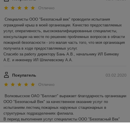
Отлично
Специалисты ООО "Безопасный век" проводили испытания 
ограждений крыш в моей организации. Качество предоставляемых 
услуг, оперативность, высококвалифицированные специалисты, 
консультации на месте по решению проблемных вопросов в области 
пожарной безопасности - это малая часть того, что моя организация 
получила в ходе предоставляемых услуг.

Спасибо за работу директору Бань А.В., начальнику ИЛ Биянову 
А.Е. и инженеру ИЛ Шпилевскому А.А.
Покупатель
03.02.2020
Отлично
Волковысское ОАО "Беллакт" выражает благодарность организации 
ООО "Безопасный Век" за качественное оказание услуг по 
испытаниям лестниц пожарных наружных стационарных в 
структурных подразделениях филиала.

В период выполнения услуг специалисты ООО "Безопасный Век" 
показали высокий уровень профессионализма на всех этапах 