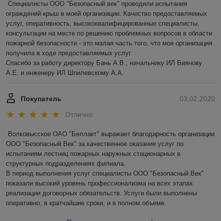
Специалисты ООО "Безопасный век" проводили испытания 
ограждений крыш в моей организации. Качество предоставляемых 
услуг, оперативность, высококвалифицированные специалисты, 
консультации на месте по решению проблемных вопросов в области 
пожарной безопасности - это малая часть того, что моя организация 
получила в ходе предоставляемых услуг.

Спасибо за работу директору Бань А.В., начальнику ИЛ Биянову 
А.Е. и инженеру ИЛ Шпилевскому А.А.
Покупатель
03.02.2020
Отлично
Волковысское ОАО "Беллакт" выражает благодарность организации 
ООО "Безопасный Век" за качественное оказание услуг по 
испытаниям лестниц пожарных наружных стационарных в 
структурных подразделениях филиала.

В период выполнения услуг специалисты ООО "Безопасный Век" 
показали высокий уровень профессионализма на всех этапах 
реализации договорных обязательств. Услуги были выполнены 
оперативно, в кратчайшие сроки, и в полном объеме.