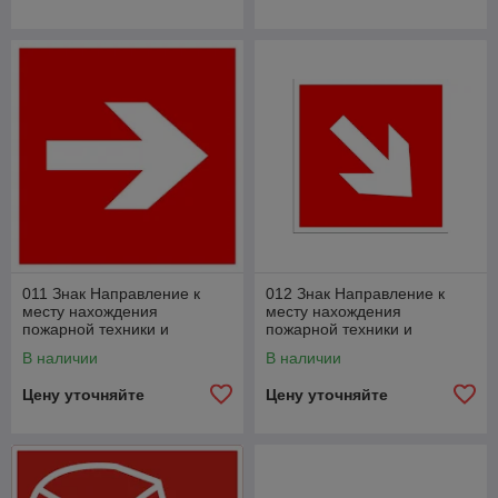
011 Знак Направление к
012 Знак Направление к
месту нахождения
месту нахождения
пожарной техники и
пожарной техники и
оборудования, ТСППЗ код
оборудования, ТСППЗ
В наличии
В наличии
F01-01
(стрелка под углом 45 град.)
ко
Цену уточняйте
Цену уточняйте