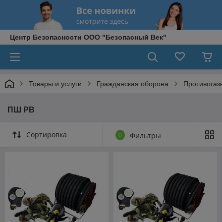
Центр Безопасности ООО "Безопасный Век"
Товары и услуги
Гражданская оборона
Противогаз
ПШ РВ
Сортировка
0
Фильтры