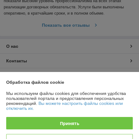
показали высокий уровень профессионализма на всех этапах 
реализации договорных обязательств. Услуги были выполнены 
оперативно, в кратчайшие сроки, и в полном объеме.
Показать все отзывы
О нас
Контакты
Доставка и оплата
Обработка файлов cookie
График работы
Мы используем файлы cookies для обеспечения удобства
пользователей портала и предоставления персональных
рекомендаций.
Вы можете настроить файлы cookies или
Полная версия сайта
отключить их.
Политика обработки cookies
Принять
Сайт создан на платформе Deal.by