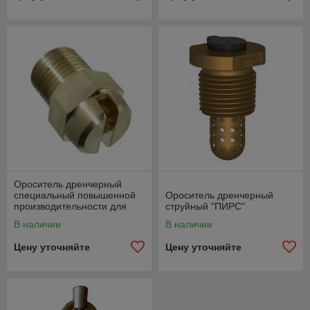
Ороситель дренчерный
специальный повышенной
Ороситель дренчерный
производительности для
струйный "ПИРС"
создания завес малой
В наличии
В наличии
ширины "ЗВН"
Цену уточняйте
Цену уточняйте