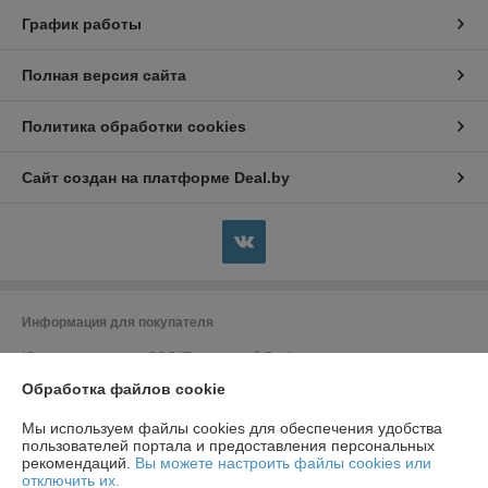
График работы
Полная версия сайта
Политика обработки cookies
Сайт создан на платформе Deal.by
Информация для покупателя
Юридическое лицо:
ООО "Безопасный Век"
Беларусь, 223707, Минская область, Солигорский район, г. Солигорск,
ул. Константина Заслонова, д. 58
Обработка файлов cookie
Регистрационный номер ЕГР: 691988662
Мы используем файлы cookies для обеспечения удобства
пользователей портала и предоставления персональных
УНП: 691988662
рекомендаций.
Вы можете настроить файлы cookies или
отключить их.