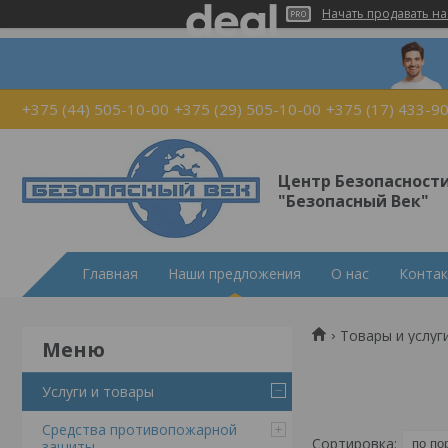
Начать продавать на
+375 (44) 505-10-00
+375 (29) 505-10-00
+375 (17) 433-9
Центр Безопасност
"Безопасный Век"
Главная
Наши предложения
О нас
Конта
Товары и услуг
Услуги и товары
Средства противопожарной
защиты