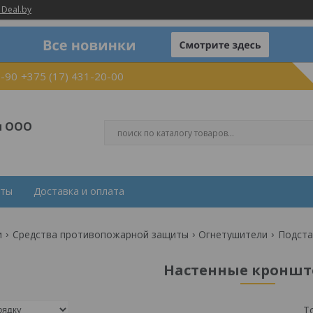
 Deal.by
0-90
+375 (17) 431-20-00
и ООО
кты
Доставка и оплата
и
Средства противопожарной защиты
Огнетушители
Подста
Настенные кронш