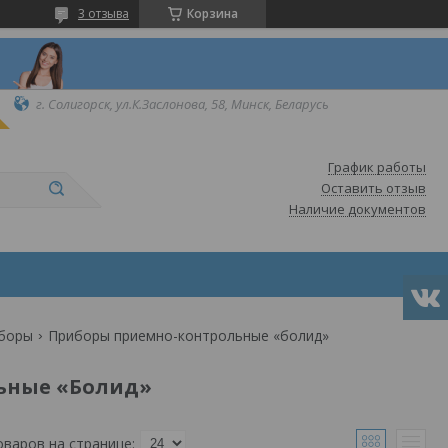
3 отзыва
Корзина
г. Солигорск, ул.К.Заслонова, 58, Минск, Беларусь
График работы
Оставить отзыв
Наличие документов
иборы
Приборы приемно-контрольные «болид»
ьные «Болид»