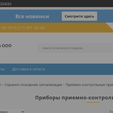
 Deal.by
0-90
+375 (17) 431-20-00
и ООО
кты
Доставка и оплата
и
Охранно-пожарная сигнализация
Приёмно-контрольные пр
Приборы приемно-контрол