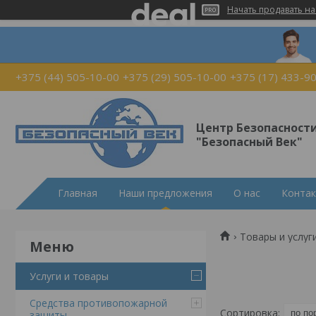
Начать продавать на
+375 (44) 505-10-00
+375 (29) 505-10-00
+375 (17) 433-9
Центр Безопасност
"Безопасный Век"
Главная
Наши предложения
О нас
Конта
Товары и услуг
Услуги и товары
Средства противопожарной
защиты