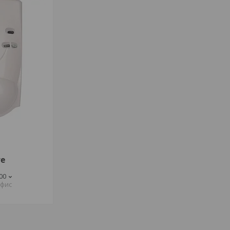
те
-00
офис