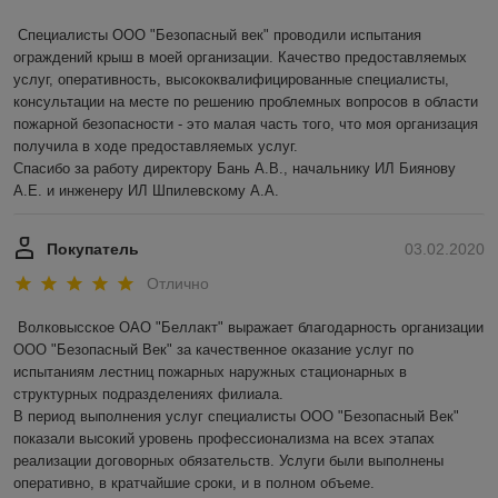
Специалисты ООО "Безопасный век" проводили испытания 
ограждений крыш в моей организации. Качество предоставляемых 
услуг, оперативность, высококвалифицированные специалисты, 
консультации на месте по решению проблемных вопросов в области 
пожарной безопасности - это малая часть того, что моя организация 
получила в ходе предоставляемых услуг.

Спасибо за работу директору Бань А.В., начальнику ИЛ Биянову 
А.Е. и инженеру ИЛ Шпилевскому А.А.
Покупатель
03.02.2020
Отлично
Волковысское ОАО "Беллакт" выражает благодарность организации 
ООО "Безопасный Век" за качественное оказание услуг по 
испытаниям лестниц пожарных наружных стационарных в 
структурных подразделениях филиала.

В период выполнения услуг специалисты ООО "Безопасный Век" 
показали высокий уровень профессионализма на всех этапах 
реализации договорных обязательств. Услуги были выполнены 
оперативно, в кратчайшие сроки, и в полном объеме.