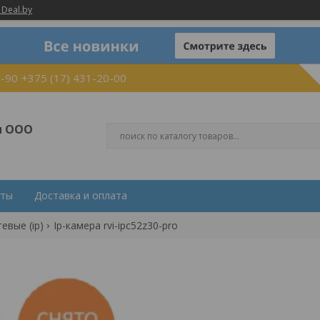
 Deal.by
0-90
+375 (17) 431-20-00
и ООО
кты
Доставка и оплата
евые (ip)
Ip-камера rvi-ipc52z30-pro