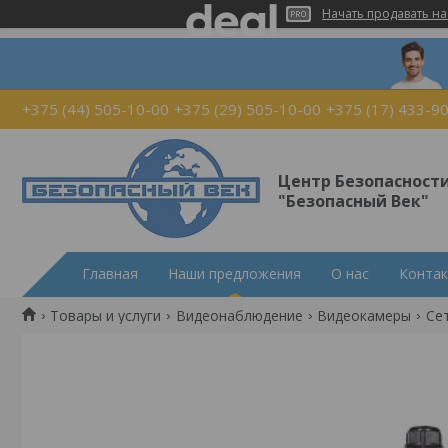
Начать продавать на
+375 (44) 505-10-00
+375 (29) 505-10-00
+375 (17) 433-9
Центр Безопасност
"Безопасный Век"
Главная
Наши предложения
О нас
Конта
Товары и услуги
Видеонаблюдение
Видеокамеры
Сет