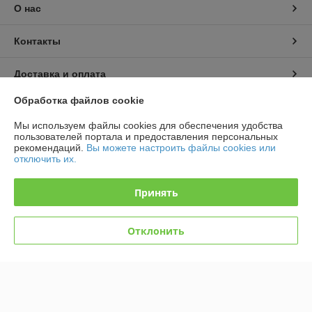
О нас
Контакты
Доставка и оплата
Обработка файлов cookie
График работы
Мы используем файлы cookies для обеспечения удобства
пользователей портала и предоставления персональных
Полная версия сайта
рекомендаций.
Вы можете настроить файлы cookies или
отключить их.
Политика обработки cookies
Принять
Сайт создан на платформе Deal.by
Отклонить
Информация для покупателя