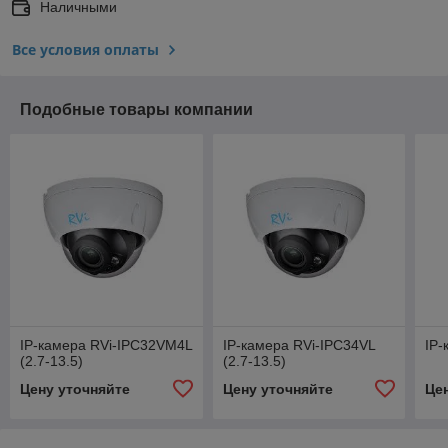
Наличными
Все условия оплаты
Подобные товары компании
IP-камера RVi-IPC32VM4L
IP-камера RVi-IPC34VL
IP-
(2.7-13.5)
(2.7-13.5)
Цену уточняйте
Цену уточняйте
Це