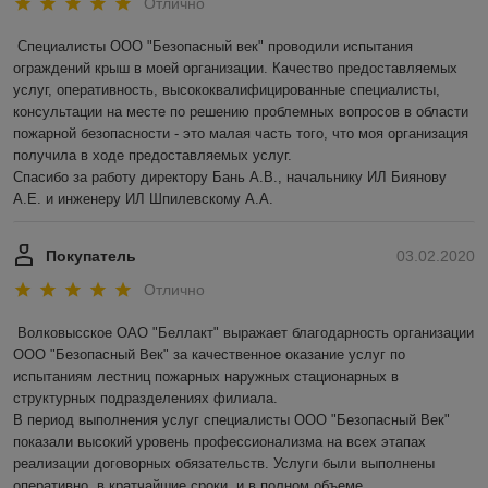
Отлично
Специалисты ООО "Безопасный век" проводили испытания 
ограждений крыш в моей организации. Качество предоставляемых 
услуг, оперативность, высококвалифицированные специалисты, 
консультации на месте по решению проблемных вопросов в области 
пожарной безопасности - это малая часть того, что моя организация 
получила в ходе предоставляемых услуг.

Спасибо за работу директору Бань А.В., начальнику ИЛ Биянову 
А.Е. и инженеру ИЛ Шпилевскому А.А.
Покупатель
03.02.2020
Отлично
Волковысское ОАО "Беллакт" выражает благодарность организации 
ООО "Безопасный Век" за качественное оказание услуг по 
испытаниям лестниц пожарных наружных стационарных в 
структурных подразделениях филиала.

В период выполнения услуг специалисты ООО "Безопасный Век" 
показали высокий уровень профессионализма на всех этапах 
реализации договорных обязательств. Услуги были выполнены 
оперативно, в кратчайшие сроки, и в полном объеме.