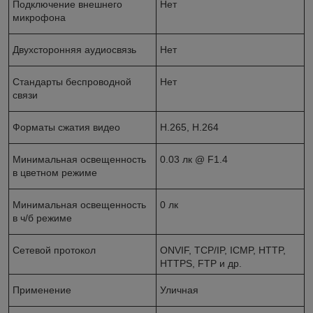
Подключение внешнего
Нет
микрофона
Двухсторонняя аудиосвязь
Нет
Стандарты беспроводной
Нет
связи
Форматы сжатия видео
H.265, H.264
Минимальная освещенность
0.03 лк @ F1.4
в цветном режиме
Минимальная освещенность
0 лк
в ч/б режиме
Сетевой протокол
ОNVIF, TCP/IP, ICMP, HTTP,
HTTPS, FTP и др.
Применение
Уличная