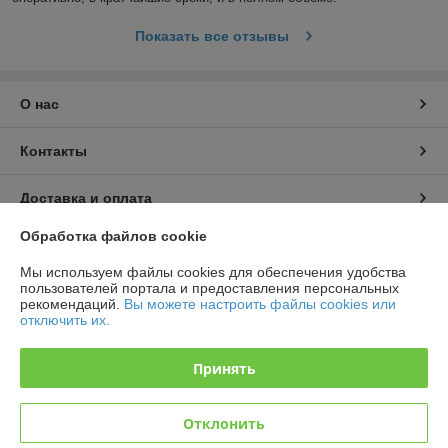
Показать все отзывы
О нас
Контакты
Доставка и оплата
Обработка файлов cookie
График работы
Мы используем файлы cookies для обеспечения удобства
пользователей портала и предоставления персональных
Полная версия сайта
рекомендаций.
Вы можете настроить файлы cookies или
отключить их.
Политика обработки cookies
Принять
Сайт создан на платформе Deal.by
Отклонить