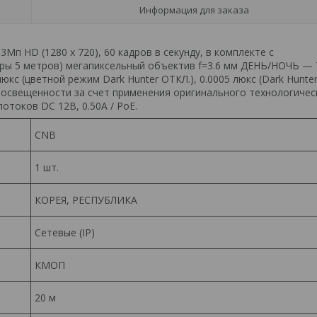
Информация для заказа
D (1280 x 720), 60 кадров в секунду, в комплекте с
еры 5 метров) мегапиксельный объектив f=3.6 мм ДЕНЬ/НОЧЬ —
юкс (цветной режим Dark Hunter ОТКЛ.), 0.0005 люкс (Dark Hunte
й освещенности за счет применения оригинального технологичес
отоков DC 12B, 0.50A / PoE.
CNB
1 шт.
КОРЕЯ, РЕСПУБЛИКА
Сетевые (IP)
КМОП
20 м