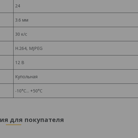
24
3.6 мм
30 к/с
H.264, MJPEG
12 B
Купольная
-10°C... +50°C
я для покупателя