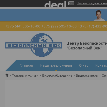
Начать продавать на
+375 (44) 505-10-00
+375 (29) 505-10-00
+375 (17) 433-9
Центр Безопасност
"Безопасный Век"
Главная
Наши предложения
О нас
Конта
Товары и услуги
Видеонаблюдение
Видеокамеры
Сет