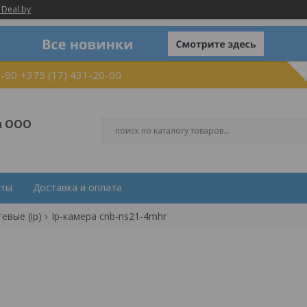
 Deal.by
0-90
+375 (17) 431-20-00
и ООО
кты
Доставка и оплата
евые (ip)
Ip-камера cnb-ns21-4mhr