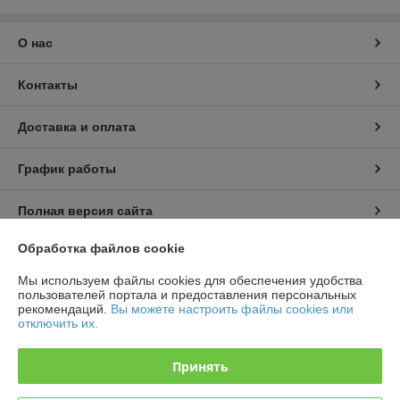
О нас
Контакты
Доставка и оплата
График работы
Полная версия сайта
Обработка файлов cookie
Политика обработки cookies
Мы используем файлы cookies для обеспечения удобства
пользователей портала и предоставления персональных
Сайт создан на платформе Deal.by
рекомендаций.
Вы можете настроить файлы cookies или
отключить их.
Принять