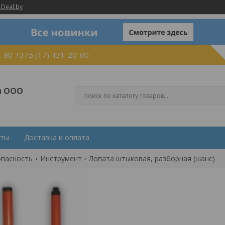
 Deal.by
0-90
+375 (17) 431-20-00
и ООО
кты
Доставка и оплата
опасность
Инструмент
Лопата штыковая, разборная (шанс)