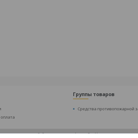
Группы товаров
и
Средства противопожарной 
 оплата
Сайт создан на платформе Deal.by