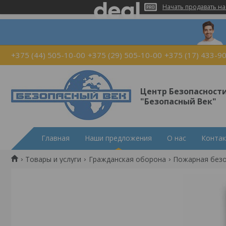
Начать продавать на
+375 (44) 505-10-00
+375 (29) 505-10-00
+375 (17) 433-9
Центр Безопасност
"Безопасный Век"
Главная
Наши предложения
О нас
Конта
Товары и услуги
Гражданская оборона
Пожарная без