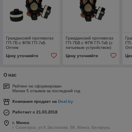
Гражданский противогаз
Гражданский противогаз
Гра
ГП-7Б с ФПК ГП-7кБ
ГП-7БВ с ФПК ГП-7кБ (с
ГП-
Оптим
питьевым устройством)
Опт
уст
Цену уточняйте
Цену уточняйте
Це
О нас
Рейтинг не сформирован
Менее 5 отзывов за последний год
Компания продает на
Deal.by
Работает с 21.03.2018
г. Минск
г. Солигорск, ул.К.Заслонова, 58, Минск, Беларусь