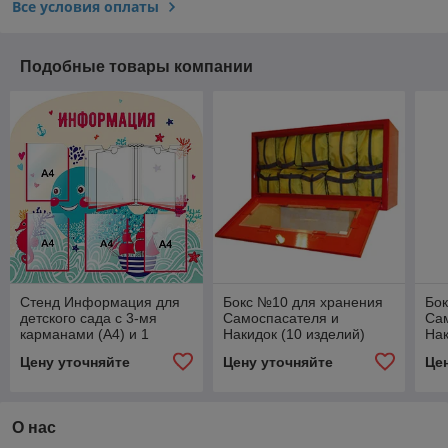
Все условия оплаты
Подобные товары компании
Стенд Информация для
Бокс №10 для хранения
Бо
детского сада с 3-мя
Самоспасателя и
Са
карманами (А4) и 1
Накидок (10 изделий)
Нак
книгой (А4)
Цену уточняйте
Цену уточняйте
Це
О нас