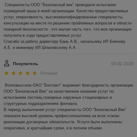
Специалисты ООО "Безопасный век" проводили испытания 
ограждений крыш в моей организации. Качество предоставляемых 
услуг, оперативность, высококвалифицированные специалисты, 
консультации на месте по решению проблемных вопросов в области 
пожарной безопасности - это малая часть того, что моя организация 
получила в ходе предоставляемых услуг.

Спасибо за работу директору Бань А.В., начальнику ИЛ Биянову 
А.Е. и инженеру ИЛ Шпилевскому А.А.
Покупатель
03.02.2020
Отлично
Волковысское ОАО "Беллакт" выражает благодарность организации 
ООО "Безопасный Век" за качественное оказание услуг по 
испытаниям лестниц пожарных наружных стационарных в 
структурных подразделениях филиала.

В период выполнения услуг специалисты ООО "Безопасный Век" 
показали высокий уровень профессионализма на всех этапах 
реализации договорных обязательств. Услуги были выполнены 
оперативно, в кратчайшие сроки, и в полном объеме.