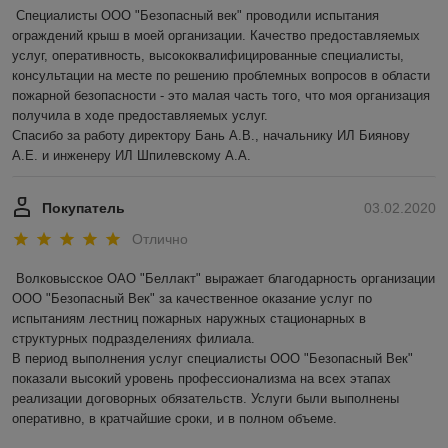
Специалисты ООО "Безопасный век" проводили испытания 
ограждений крыш в моей организации. Качество предоставляемых 
услуг, оперативность, высококвалифицированные специалисты, 
консультации на месте по решению проблемных вопросов в области 
пожарной безопасности - это малая часть того, что моя организация 
получила в ходе предоставляемых услуг.

Спасибо за работу директору Бань А.В., начальнику ИЛ Биянову 
А.Е. и инженеру ИЛ Шпилевскому А.А.
Покупатель
03.02.2020
Отлично
Волковысское ОАО "Беллакт" выражает благодарность организации 
ООО "Безопасный Век" за качественное оказание услуг по 
испытаниям лестниц пожарных наружных стационарных в 
структурных подразделениях филиала.

В период выполнения услуг специалисты ООО "Безопасный Век" 
показали высокий уровень профессионализма на всех этапах 
реализации договорных обязательств. Услуги были выполнены 
оперативно, в кратчайшие сроки, и в полном объеме.