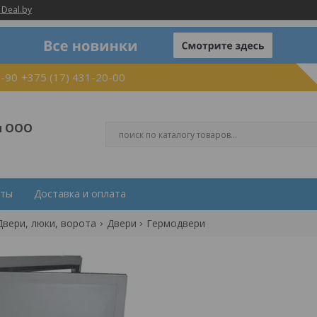
 Deal.by
0-90
+375 (17) 431-20-00
и ООО
кты
Доставка и оплата
Двери, люки, ворота
Двери
Гермодвери