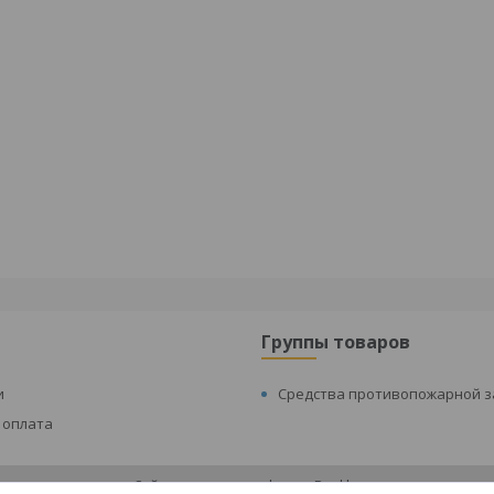
Группы товаров
и
Средства противопожарной 
 оплата
Сайт создан на платформе Deal.by