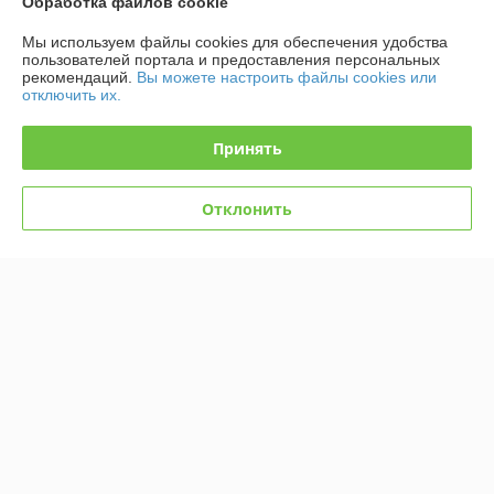
Обработка файлов cookie
График работы
Мы используем файлы cookies для обеспечения удобства
пользователей портала и предоставления персональных
рекомендаций.
Вы можете настроить файлы cookies или
Полная версия сайта
отключить их.
Политика обработки cookies
Принять
Сайт создан на платформе Deal.by
Отклонить
Информация для покупателя
Юридическое лицо:
ООО "Безопасный Век"
Беларусь, 223707, Минская область, Солигорский район, г. Солигорск,
ул. Константина Заслонова, д. 58
Регистрационный номер ЕГР: 691988662
УНП: 691988662