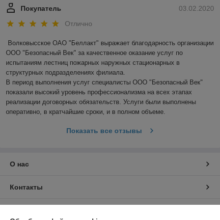
Покупатель
03.02.2020
Отлично
Волковысское ОАО "Беллакт" выражает благодарность организации 
ООО "Безопасный Век" за качественное оказание услуг по 
испытаниям лестниц пожарных наружных стационарных в 
структурных подразделениях филиала.

В период выполнения услуг специалисты ООО "Безопасный Век" 
показали высокий уровень профессионализма на всех этапах 
реализации договорных обязательств. Услуги были выполнены 
оперативно, в кратчайшие сроки, и в полном объеме.
Показать все отзывы
О нас
Контакты
Доставка и оплата