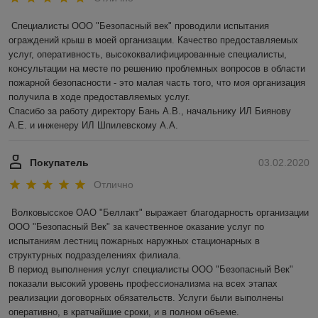
Специалисты ООО "Безопасный век" проводили испытания 
ограждений крыш в моей организации. Качество предоставляемых 
услуг, оперативность, высококвалифицированные специалисты, 
консультации на месте по решению проблемных вопросов в области 
пожарной безопасности - это малая часть того, что моя организация 
получила в ходе предоставляемых услуг.

Спасибо за работу директору Бань А.В., начальнику ИЛ Биянову 
А.Е. и инженеру ИЛ Шпилевскому А.А.
Покупатель
03.02.2020
Отлично
Волковысское ОАО "Беллакт" выражает благодарность организации 
ООО "Безопасный Век" за качественное оказание услуг по 
испытаниям лестниц пожарных наружных стационарных в 
структурных подразделениях филиала.

В период выполнения услуг специалисты ООО "Безопасный Век" 
показали высокий уровень профессионализма на всех этапах 
реализации договорных обязательств. Услуги были выполнены 
оперативно, в кратчайшие сроки, и в полном объеме.