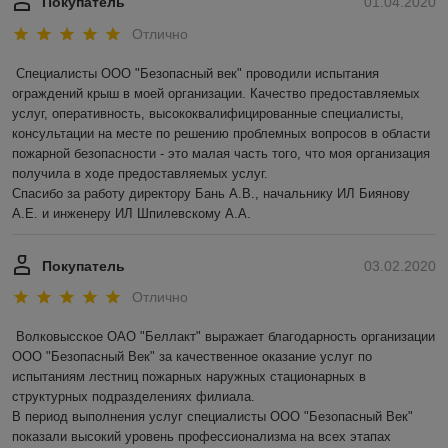
Покупатель
01.04.2020
Отлично
Специалисты ООО "Безопасный век" проводили испытания 
ограждений крыш в моей организации. Качество предоставляемых 
услуг, оперативность, высококвалифицированные специалисты, 
консультации на месте по решению проблемных вопросов в области 
пожарной безопасности - это малая часть того, что моя организация 
получила в ходе предоставляемых услуг.

Спасибо за работу директору Бань А.В., начальнику ИЛ Биянову 
А.Е. и инженеру ИЛ Шпилевскому А.А.
Покупатель
03.02.2020
Отлично
Волковысское ОАО "Беллакт" выражает благодарность организации 
ООО "Безопасный Век" за качественное оказание услуг по 
испытаниям лестниц пожарных наружных стационарных в 
структурных подразделениях филиала.

В период выполнения услуг специалисты ООО "Безопасный Век" 
показали высокий уровень профессионализма на всех этапах 