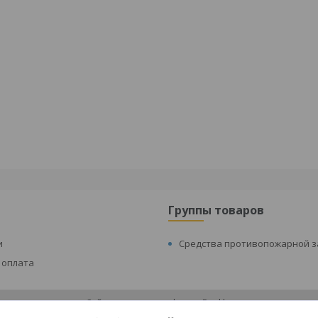
Группы товаров
и
Средства противопожарной 
 оплата
Сайт создан на платформе Deal.by
Политика обработки файлов cookies