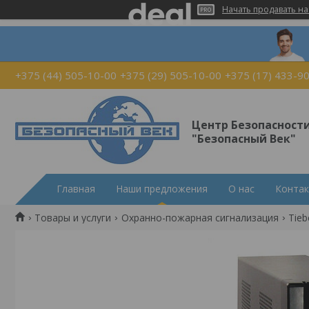
Начать продавать на
+375 (44) 505-10-00
+375 (29) 505-10-00
+375 (17) 433-9
Центр Безопасност
"Безопасный Век"
Главная
Наши предложения
О нас
Конта
Товары и услуги
Охранно-пожарная сигнализация
Tieb