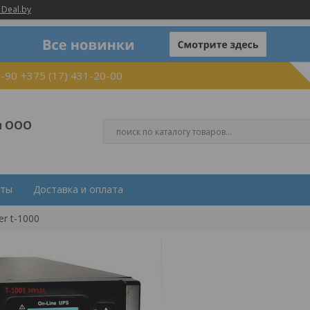
 Deal.by
0-90
+375 (17) 431-20-00
и ООО
кты
Доставка и оплата
er t-1000