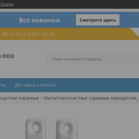
 Deal.by
0-90
+375 (17) 431-20-00
и ООО
кты
Доставка и оплата
ещатели охранные
Магнитоконтактные охранные извещатели, 