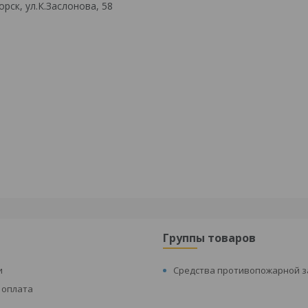
рск, ул.К.Заслонова, 58
Группы товаров
и
Средства противопожарной 
 оплата