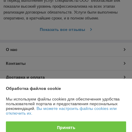
В период выполнения услуг специалисты ООО "Безопасный Век" 
показали высокий уровень профессионализма на всех этапах 
реализации договорных обязательств. Услуги были выполнены 
оперативно, в кратчайшие сроки, и в полном объеме.
Показать все отзывы
О нас
Контакты
Доставка и оплата
Обработка файлов cookie
График работы
Мы используем файлы cookies для обеспечения удобства
пользователей портала и предоставления персональных
Полная версия сайта
рекомендаций.
Вы можете настроить файлы cookies или
отключить их.
Политика обработки cookies
Принять