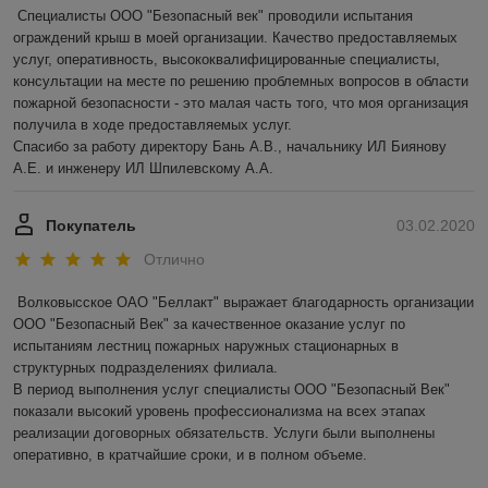
Специалисты ООО "Безопасный век" проводили испытания 
ограждений крыш в моей организации. Качество предоставляемых 
услуг, оперативность, высококвалифицированные специалисты, 
консультации на месте по решению проблемных вопросов в области 
пожарной безопасности - это малая часть того, что моя организация 
получила в ходе предоставляемых услуг.

Спасибо за работу директору Бань А.В., начальнику ИЛ Биянову 
А.Е. и инженеру ИЛ Шпилевскому А.А.
Покупатель
03.02.2020
Отлично
Волковысское ОАО "Беллакт" выражает благодарность организации 
ООО "Безопасный Век" за качественное оказание услуг по 
испытаниям лестниц пожарных наружных стационарных в 
структурных подразделениях филиала.

В период выполнения услуг специалисты ООО "Безопасный Век" 
показали высокий уровень профессионализма на всех этапах 
реализации договорных обязательств. Услуги были выполнены 
оперативно, в кратчайшие сроки, и в полном объеме.