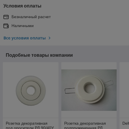
Условия оплаты
Безналичный расчет
Наличными
Все условия оплаты
Подобные товары компании
Розетка декоративная
Розетка декоративная
Del
под оросители РД 90/40У
подпружиненная РД