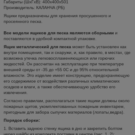
Габариты (ШхГхВ): 400х400х501
Производитель: КАЛАНЧА (РБ)
Ящики предназначены для хранения просушенного и
просеянного песка.
Все модели ящиков для песка являются сборными
и
поставляются в удобной компактной упаковке.
Ящик металлический для песка
может быть установлен как
внутри помещения, так и снаружи, и, как правило, в местах, где
возможна утечка легковоспламеняющихся или горючих
жидкостей. Он рассчитан на эксплуатацию при температуре
внешней среды от -35 до +55
0
С
и до 95% относительной
влажности. Это изделие имеет конструкцию, предохраняющую
его содержимое от воздействия различных климатических
осадков и влаги, а также обеспечивающую удобство его
извлечения.
Согласно правилам, располагаться такие ящики должны около
пожарных щитов, укомплектованных
пожарным инвентарем
,
пригодным для забора сыпучих материалов (
лопаты
,
ведра
).
Порядок сборки:
1. Вставить заднюю стенку ящика в дно и закрепить болтом
через шайбу из комплекта поставки в центре (рис. 1, 2);