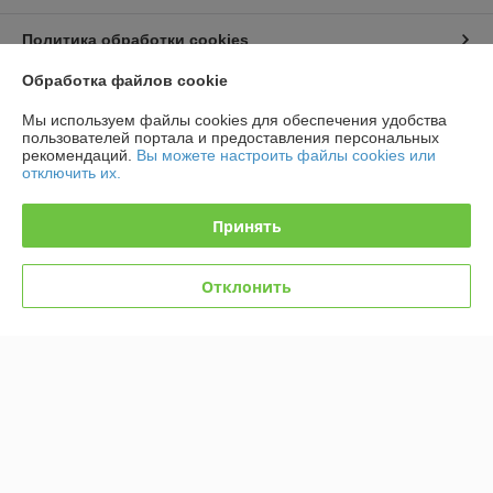
Политика обработки cookies
Обработка файлов cookie
Сайт создан на платформе Deal.by
Мы используем файлы cookies для обеспечения удобства
пользователей портала и предоставления персональных
рекомендаций.
Вы можете настроить файлы cookies или
отключить их.
Принять
Информация для покупателя
Юридическое лицо:
ООО "Безопасный Век"
Отклонить
Беларусь, 223707, Минская область, Солигорский район, г. Солигорск,
ул. Константина Заслонова, д. 58
Регистрационный номер ЕГР: 691988662
УНП: 691988662
Регистрационный орган: ИМНС по Солигорскому району
Дата регистрации компании: 21.03.2018
Ссылка на свидетельство/лицензию