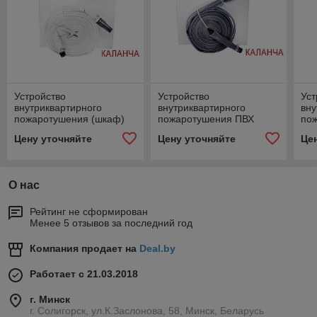
Устройство
Устройство
Уст
внутриквартирного
внутриквартирного
вну
пожаротушения (шкаф)
пожаротушения ПВХ
пож
(шкаф)
Цену уточняйте
Цену уточняйте
Це
О нас
Рейтинг не сформирован
Менее 5 отзывов за последний год
Компания продает на
Deal.by
Работает с 21.03.2018
г. Минск
г. Солигорск, ул.К.Заслонова, 58, Минск, Беларусь