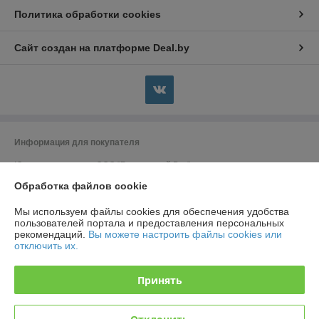
Политика обработки cookies
Сайт создан на платформе Deal.by
Информация для покупателя
Юридическое лицо:
ООО "Безопасный Век"
Беларусь, 223707, Минская область, Солигорский район, г. Солигорск,
Обработка файлов cookie
ул. Константина Заслонова, д. 58
Регистрационный номер ЕГР: 691988662
Мы используем файлы cookies для обеспечения удобства
пользователей портала и предоставления персональных
УНП: 691988662
рекомендаций.
Вы можете настроить файлы cookies или
отключить их.
Регистрационный орган: ИМНС по Солигорскому району
Дата регистрации компании: 21.03.2018
Принять
Ссылка на свидетельство/лицензию