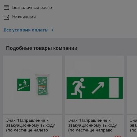
Безналичный расчет
Наличными
Все условия оплаты
Подобные товары компании
Знак "Направление к
Знак "Направление к
Зна
эвакуационному выходу"
эвакуационному выходу"
эва
(по лестнице налево
(по лестнице направо
(по
вниз). арт. Э02
вверх). арт. Э03
вве