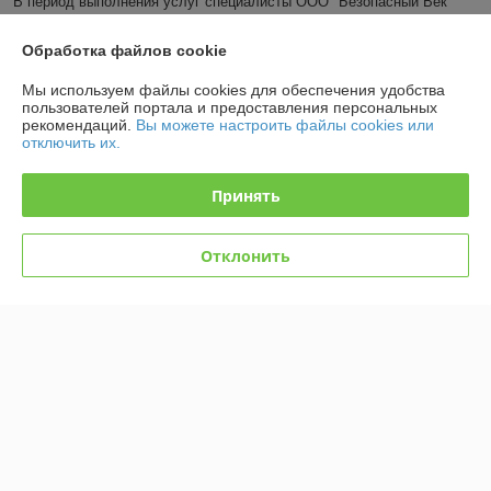
В период выполнения услуг специалисты ООО "Безопасный Век" 
показали высокий уровень профессионализма на всех этапах 
реализации договорных обязательств. Услуги были выполнены 
Обработка файлов cookie
оперативно, в кратчайшие сроки, и в полном объеме.
Мы используем файлы cookies для обеспечения удобства
пользователей портала и предоставления персональных
Показать все отзывы
рекомендаций.
Вы можете настроить файлы cookies или
отключить их.
О нас
Принять
Контакты
Отклонить
Доставка и оплата
График работы
Полная версия сайта
Политика обработки cookies