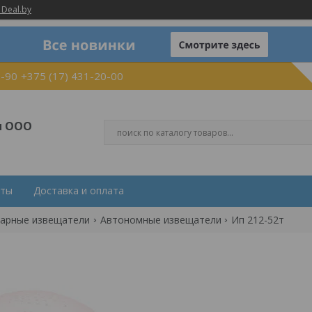
 Deal.by
0-90
+375 (17) 431-20-00
и ООО
кты
Доставка и оплата
арные извещатели
Автономные извещатели
Ип 212-52т