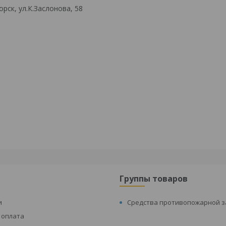
рск, ул.К.Заслонова, 58
Группы товаров
и
Средства противопожарной 
 оплата