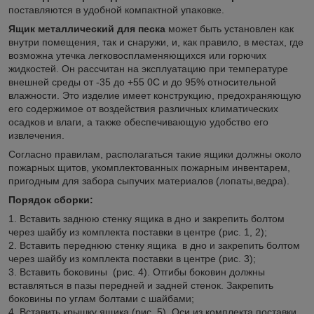
поставляются в удобной компактной упаковке.
Ящик металлический для песка
может быть установлен как
внутри помещения, так и снаружи, и, как правило, в местах, где
возможна утечка легковоспламеняющихся или горючих
жидкостей. Он рассчитан на эксплуатацию при температуре
внешней среды от -35 до +55
0
С и до 95% относительной
влажности. Это изделие имеет конструкцию, предохраняющую
его содержимое от воздействия различных климатических
осадков и влаги, а также обеспечивающую удобство его
извлечения.
Согласно правилам, располагаться такие ящики должны около
пожарных щитов, укомплектованных пожарным инвентарем,
пригодным для забора сыпучих материалов (лопаты,ведра).
Порядок сборки:
1. Вставить заднюю стенку ящика в дно и закрепить болтом
через шайбу из комплекта поставки в центре (рис. 1, 2);
2. Вставить переднюю стенку ящика в дно и закрепить болтом
через шайбу из комплекта поставки в центре (рис. 3);
3. Вставить боковины (рис. 4). Отгибы боковин должны
вставляться в пазы передней и задней стенок. Закрепить
боковины по углам болтами с шайбами;
4. Вставить крышку ящика (рис. 5). Оси из комплекта поставки