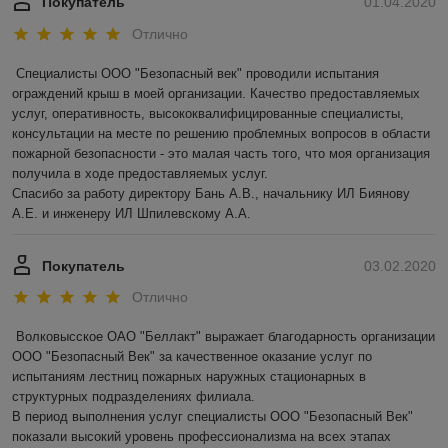
Покупатель
01.04.2020
Отлично
Специалисты ООО "Безопасный век" проводили испытания 
ограждений крыш в моей организации. Качество предоставляемых 
услуг, оперативность, высококвалифицированные специалисты, 
консультации на месте по решению проблемных вопросов в области 
пожарной безопасности - это малая часть того, что моя организация 
получила в ходе предоставляемых услуг.

Спасибо за работу директору Бань А.В., начальнику ИЛ Биянову 
А.Е. и инженеру ИЛ Шпилевскому А.А.
Покупатель
03.02.2020
Отлично
Волковысское ОАО "Беллакт" выражает благодарность организации 
ООО "Безопасный Век" за качественное оказание услуг по 
испытаниям лестниц пожарных наружных стационарных в 
структурных подразделениях филиала.

В период выполнения услуг специалисты ООО "Безопасный Век" 
показали высокий уровень профессионализма на всех этапах 