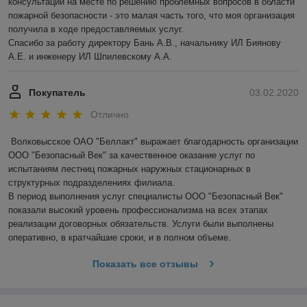
консультации на месте по решению проблемных вопросов в области 
пожарной безопасности - это малая часть того, что моя организация 
получила в ходе предоставляемых услуг.

Спасибо за работу директору Бань А.В., начальнику ИЛ Биянову 
А.Е. и инженеру ИЛ Шпилевскому А.А.
Покупатель
03.02.2020
Отлично
Волковысское ОАО "Беллакт" выражает благодарность организации 
ООО "Безопасный Век" за качественное оказание услуг по 
испытаниям лестниц пожарных наружных стационарных в 
структурных подразделениях филиала.

В период выполнения услуг специалисты ООО "Безопасный Век" 
показали высокий уровень профессионализма на всех этапах 
реализации договорных обязательств. Услуги были выполнены 
оперативно, в кратчайшие сроки, и в полном объеме.
Показать все отзывы