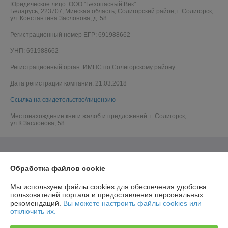
Юридическое лицо:
ООО "Безопасный Век"
Беларусь, 223707, Минская область, Солигорский район, г. Солигорск,
ул. Константина Заслонова, д. 58
Регистрационный номер ЕГР: 691988662
УНП: 691988662
Регистрационный орган: ИМНС по Солигорскому району
Дата регистрации компании: 21.03.2018
Ссылка на свидетельство/лицензию
Местонахождение книги жалоб и предложений: г. Солигорск,
ул.К.Заслонова, 58
Обработка файлов cookie
Мы используем файлы cookies для обеспечения удобства
пользователей портала и предоставления персональных
рекомендаций.
Вы можете настроить файлы cookies или
отключить их.