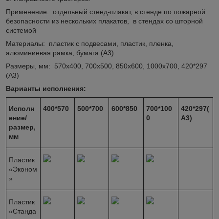
Применение: отдельный стенд-плакат, в стенде по пожарной
безопасности из нескольких плакатов, в стендах со шторной
системой
Материалы: пластик с подвесами, пластик, пленка,
алюминиевая рамка, бумага (А3)
Размеры, мм: 570х400, 700х500, 850х600, 1000х700, 420*297
(А3)
Варианты исполнения:
Исполн
400*570
500*700
600*850
700*100
420*297(
ение/
0
А3)
размер,
мм
Пластик
«Эконом
»
Пластик
«Станда