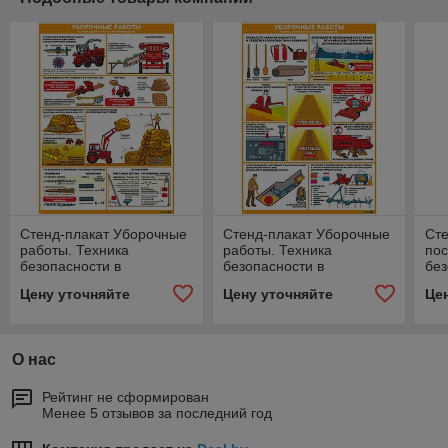
Стенд-плакат Уборочные
Стенд-плакат Уборочные
Сте
работы. Техника
работы. Техника
пос
безопасности в
безопасности в
без
растениеводстве
растениеводстве
рас
Цену уточняйте
Цену уточняйте
Це
О нас
Рейтинг не сформирован
Менее 5 отзывов за последний год