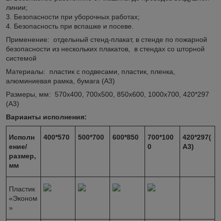
линии;
3. Безопасности при уборочных работах;
4. Безопасность при вспашке и посеве.
Применение: отдельный стенд-плакат, в стенде по пожарной
безопасности из нескольких плакатов, в стендах со шторной
системой
Материалы: пластик с подвесами, пластик, пленка,
алюминиевая рамка, бумага (А3)
Размеры, мм: 570х400, 700х500, 850х600, 1000х700, 420*297
(А3)
Варианты исполнения:
Исполн
400*570
500*700
600*850
700*100
420*297(
ение/
0
А3)
размер,
мм
Пластик
«Эконом
»