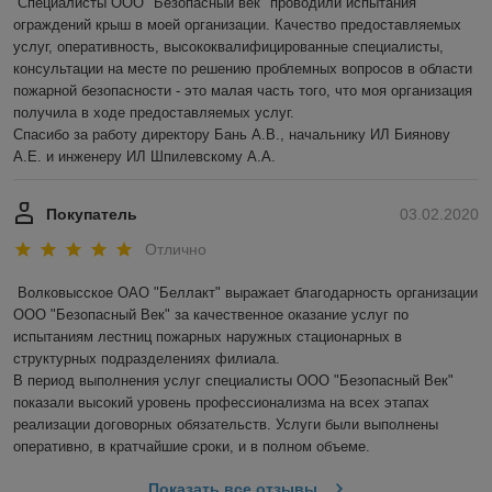
Специалисты ООО "Безопасный век" проводили испытания 
ограждений крыш в моей организации. Качество предоставляемых 
услуг, оперативность, высококвалифицированные специалисты, 
консультации на месте по решению проблемных вопросов в области 
пожарной безопасности - это малая часть того, что моя организация 
получила в ходе предоставляемых услуг.

Спасибо за работу директору Бань А.В., начальнику ИЛ Биянову 
А.Е. и инженеру ИЛ Шпилевскому А.А.
Покупатель
03.02.2020
Отлично
Волковысское ОАО "Беллакт" выражает благодарность организации 
ООО "Безопасный Век" за качественное оказание услуг по 
испытаниям лестниц пожарных наружных стационарных в 
структурных подразделениях филиала.

В период выполнения услуг специалисты ООО "Безопасный Век" 
показали высокий уровень профессионализма на всех этапах 
реализации договорных обязательств. Услуги были выполнены 
оперативно, в кратчайшие сроки, и в полном объеме.
Показать все отзывы