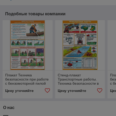
Подобные товары компании
Плакат Техника
Стенд-плакат
Пла
безопасности при работе
Транспортные работы.
без
с бензомоторной пилой
Техника безопасности в
с б
Обрезка сучьев
растениеводстве
об
Цену уточняйте
Цену уточняйте
Це
О нас