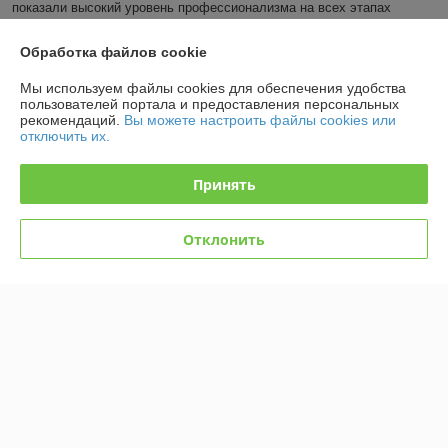
показали высокий уровень профессионализма на всех этапах 
реализации договорных обязательств. Услуги были выполнены 
оперативно, в кратчайшие сроки, и в полном объеме.
Обработка файлов cookie
Показать все отзывы
Мы используем файлы cookies для обеспечения удобства
пользователей портала и предоставления персональных
рекомендаций.
Вы можете настроить файлы cookies или
отключить их.
О нас
Принять
Контакты
Отклонить
Доставка и оплата
График работы
Полная версия сайта
Политика обработки cookies
Сайт создан на платформе Deal.by