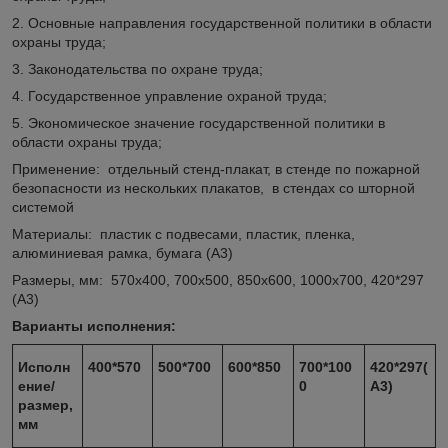
2. Основные направления государственной политики в области
охраны труда;
3. Законодательства по охране труда;
4. Государственное управление охраной труда;
5. Экономическое значение государственной политики в
области охраны труда;
Применение: отдельный стенд-плакат, в стенде по пожарной
безопасности из нескольких плакатов, в стендах со шторной
системой
Материалы: пластик с подвесами, пластик, пленка,
алюминиевая рамка, бумага (А3)
Размеры, мм: 570х400, 700х500, 850х600, 1000х700, 420*297
(А3)
Варианты исполнения:
Исполн
400*570
500*700
600*850
700*100
420*297(
ение/
0
А3)
размер,
мм