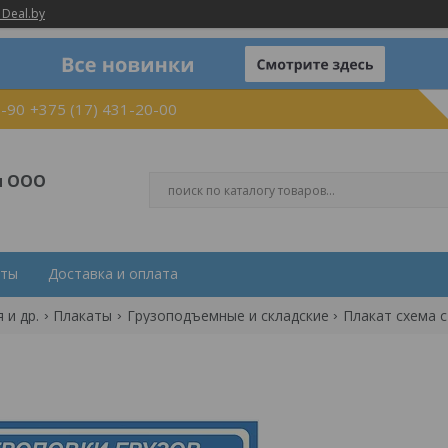
 Deal.by
0-90
+375 (17) 431-20-00
и ООО
кты
Доставка и оплата
 и др.
Плакаты
Грузоподъемные и складские
Плакат схема 