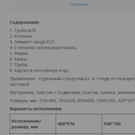
Описание
Содержание:
1. Труба ж/б;
2. Колонна;
3. Элемент свода КСР;
4. Стеновая сапожковая панель;
5. Ферма;
6. Балка;
7. Трубы;
8. Кирпич в контейнере и пр.;
Применение: отдельный стенд-плакат, в стенде по пожарно
системой
Материалы: пластик с подвесами, пластик, пленка, алюмини
Размеры, мм: 570х400, 700х500, 850х600, 1000х700, 420*297
Варианты исполнения:
Исполнение/
400*570
500*700
размер, мм