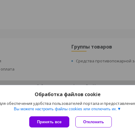
Группы товаров
и
Средства противопожарной 
 оплата
Сайт создан на платформе Deal.by
Политика обработки файлов cookies
Обработка файлов cookie
р Безопасности и Испытаний ООО "Безопасный Век" |
Пожаловаться на ко
Select Language
▼
 для обеспечения удобства пользователей портала и предоставлени
Вы можете настроить файлы cookies или отключить их.
Принять все
Отклонить