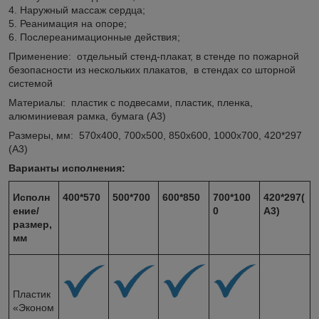
4. Наружный массаж сердца;
5. Реанимация на опоре;
6. Послереанимационные действия;
Применение: отдельный стенд-плакат, в стенде по пожарной
безопасности из нескольких плакатов, в стендах со шторной
системой
Материалы: пластик с подвесами, пластик, пленка,
алюминиевая рамка, бумага (А3)
Размеры, мм: 570х400, 700х500, 850х600, 1000х700, 420*297
(А3)
Варианты исполнения:
Исполн
400*570
500*700
600*850
700*100
420*297(
ение/
0
А3)
размер,
мм
Пластик
«Эконом