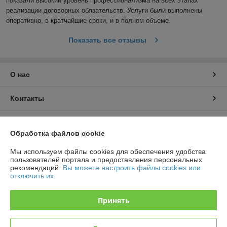
показали высокий уровень профессионализма на всех этапах 
реализации договорных обязательств. Услуги были выполнены 
оперативно, в кратчайшие сроки, и в полном объеме.
Показать все отзывы
О нас
Контакты
Доставка и оплата
Обработка файлов cookie
График работы
Мы используем файлы cookies для обеспечения удобства
пользователей портала и предоставления персональных
рекомендаций.
Вы можете настроить файлы cookies или
Полная версия сайта
отключить их.
Политика обработки cookies
Принять
Сайт создан на платформе Deal.by