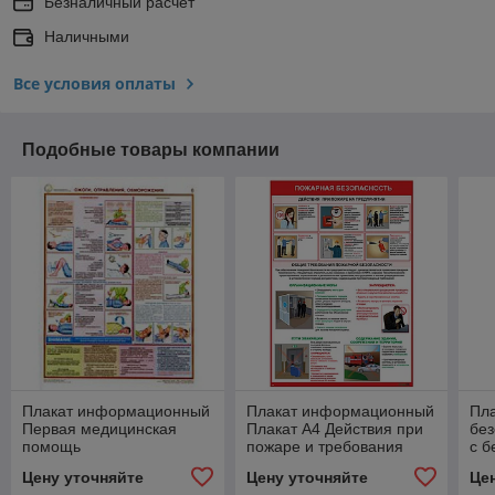
Безналичный расчет
Наличными
Все условия оплаты
Подобные товары компании
Плакат информационный
Плакат информационный
Пла
Первая медицинская
Плакат А4 Действия при
без
помощь
пожаре и требования
с б
Обр
Цену уточняйте
Цену уточняйте
Це