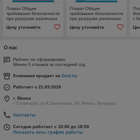
Плакат Общие
Плакат Общие
Пла
требования безопасности
требования безопасности
без
при разгрузке различных
при разгрузке различных
с б
видов грузов. Грузовые
видов грузов
об
Цену уточняйте
Цену уточняйте
Це
лифты.
О нас
Рейтинг не сформирован
Менее 5 отзывов за последний год
Компания продает на
Deal.by
Работает с 21.03.2018
г. Минск
г. Солигорск, ул.К.Заслонова, 58, Минск, Беларусь
Контакты
Сегодня работает с 10:00 до 18:00
Показать весь график работы