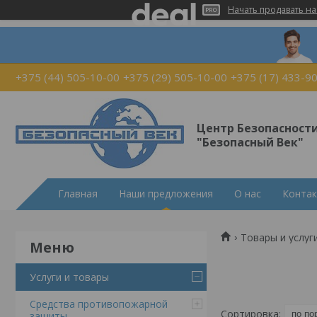
Начать продавать на
+375 (44) 505-10-00
+375 (29) 505-10-00
+375 (17) 433-9
Центр Безопасност
"Безопасный Век"
Главная
Наши предложения
О нас
Конта
Товары и услуг
Услуги и товары
Средства противопожарной
защиты