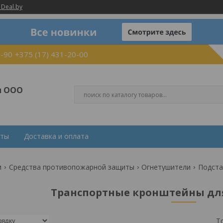
 Deal.by
0-90
+375 (17) 431-20-00
и ООО
кты
Доставка и оплата
и
Средства противопожарной защиты
Огнетушители
Подста
Транспортные кронштейны дл